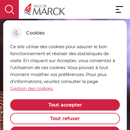
Aller à la
Menu pri
au
contenu
le plan
recherche
menu
principal
du site
Menu
Ville de Marck
display the search field
Cookies
Ce site utilise des cookies pour assurer le bon
fonctionnement et réaliser des statistiques de
visite. En cliquant sur Accepter, vous consentez à
l'utilisation de ces cookies. Vous pouvez à tout
moment modifier vos préférences. Pour plus
d'informations, veuillez consulter la page
Gestion des cookies.
Tout accepter
Tout refuser