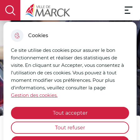
Menu pri
Aller
Aller au
Consulter
Aller à la
Menu
au
Ville de Marck
contenu
le plan
display the search field
recherche
menu
principal
du site
Cookies
Ce site utilise des cookies pour assurer le bon
fonctionnement et réaliser des statistiques de
visite. En cliquant sur Accepter, vous consentez à
l'utilisation de ces cookies. Vous pouvez à tout
moment modifier vos préférences. Pour plus
d'informations, veuillez consulter la page
Gestion des cookies.
Tout accepter
Tout refuser
L'application de la police