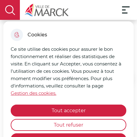
Menu pri
Aller
Aller au
Consulter
Aller à la
Menu
au
Ville de Marck
contenu
le plan
display the search field
recherche
menu
principal
du site
Cookies
Les établissements
scolaires
Ce site utilise des cookies pour assurer le bon
fonctionnement et réaliser des statistiques de
visite. En cliquant sur Accepter, vous consentez à
l'utilisation de ces cookies. Vous pouvez à tout
moment modifier vos préférences. Pour plus
Accueil
d'informations, veuillez consulter la page
Gestion des cookies.
La ville de Marck compte trois
Tout accepter
écoles maternelles, trois écoles
élémentaires, une école primaire
Tout refuser
et un collège.