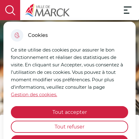
Menu pri
Aller
Aller au
Consulter
Aller à la
Menu
au
Ville de Marck
contenu
le plan
display the search field
recherche
menu
principal
du site
Cookies
Ce site utilise des cookies pour assurer le bon
fonctionnement et réaliser des statistiques de
visite. En cliquant sur Accepter, vous consentez à
l'utilisation de ces cookies. Vous pouvez à tout
moment modifier vos préférences. Pour plus
d'informations, veuillez consulter la page
Gestion des cookies.
Tout accepter
Tout refuser
Comités consultatifs