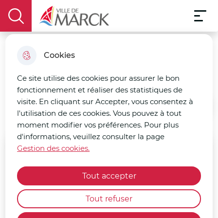
Menu pri
Aller
Aller au
Consulter
Aller à la
Menu
au
Ville de Marck
contenu
le plan
display the search field
recherche
menu
principal
du site
Cookies
Marck en images
Ce site utilise des cookies pour assurer le bon
fonctionnement et réaliser des statistiques de
visite. En cliquant sur Accepter, vous consentez à
Accueil
l'utilisation de ces cookies. Vous pouvez à tout
moment modifier vos préférences. Pour plus
d'informations, veuillez consulter la page
Gestion des cookies.
Moteur de recherche
Tout accepter
Tout refuser