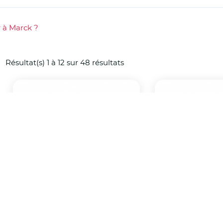
 à Marck ?
Résultat(s) 1 à 12 sur 48 résultats
Cardiologue
Masse
kinésithé
Abdallah Khattane -