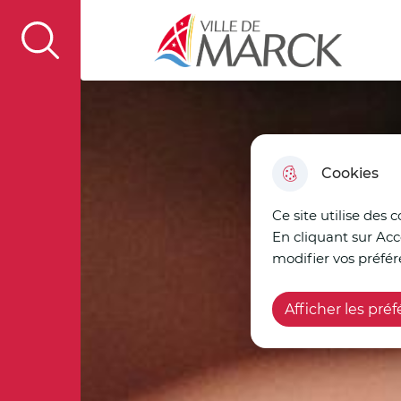
Aller au menu
Aller à la recherche
Aller au c
Ville de Marck
display the search field
Cookies
Ce site utilise des 
En cliquant sur Acc
modifier vos préfér
Afficher les pré