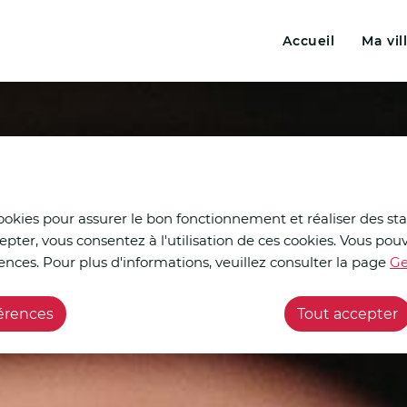
Menu principal
N
ontenu principal
Consulter le plan du site
Accueil
Ma vil
a
v
i
g
a
t
cookies pour assurer le bon fonctionnement et réaliser des stat
epter, vous consentez à l'utilisation de ces cookies. Vous p
i
ences. Pour plus d'informations, veuillez consulter la page
Ge
o
férences
Tout accepter
n
p
r