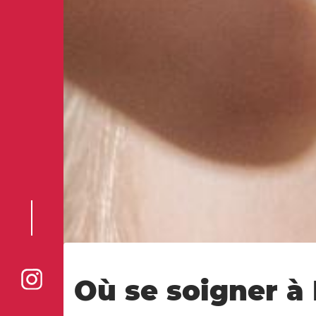
Où se soigner à
Voir la page Instagram de la ville de Marck