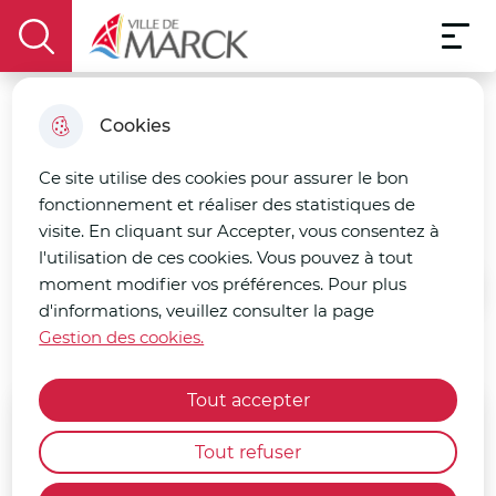
Menu pri
Aller
Aller au
Consulter
Aller à la
Menu
au
Ville de Marck
contenu
le plan
display the search field
recherche
menu
principal
du site
Cookies
1 Truck 2 Food
Ce site utilise des cookies pour assurer le bon
fonctionnement et réaliser des statistiques de
Restauration rapide
visite. En cliquant sur Accepter, vous consentez à
l'utilisation de ces cookies. Vous pouvez à tout
moment modifier vos préférences. Pour plus
Accueil
d'informations, veuillez consulter la page
Gestion des cookies.
Tout accepter
Horaires
Tout refuser