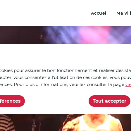
Menu principal
N
ontenu principal
Consulter le plan du site
Accueil
Ma vil
a
v
i
g
a
t
cookies pour assurer le bon fonctionnement et réaliser des stat
epter, vous consentez à l'utilisation de ces cookies. Vous p
i
ences. Pour plus d'informations, veuillez consulter la page
Ge
o
éférences
Tout accepter
n
p
r