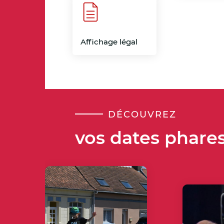
Affichage légal
DÉCOUVREZ
vos dates phare