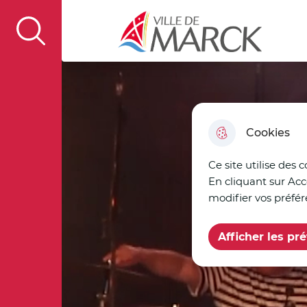
Nos actualités
Aller au menu
Aller à la recherche
Aller au c
Ville de Marck
display the search field
Cookies
Ce site utilise des 
En cliquant sur Acc
modifier vos préfér
Afficher les pr