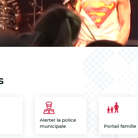
i
n
c
i
p
a
l
s
e
Alerter la police
municipale
Portail famille