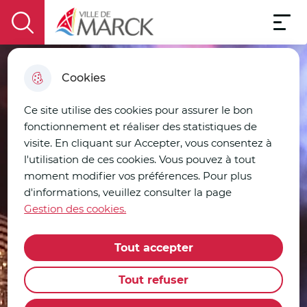
Aller à la
Menu pri
au
contenu
le plan
recherche
menu
principal
du site
Menu
Ville de Marck
display the search field
Cookies
Ce site utilise des cookies pour assurer le bon
fonctionnement et réaliser des statistiques de
visite. En cliquant sur Accepter, vous consentez à
l'utilisation de ces cookies. Vous pouvez à tout
moment modifier vos préférences. Pour plus
d'informations, veuillez consulter la page
Gestion des cookies.
Tout accepter
Tout refuser