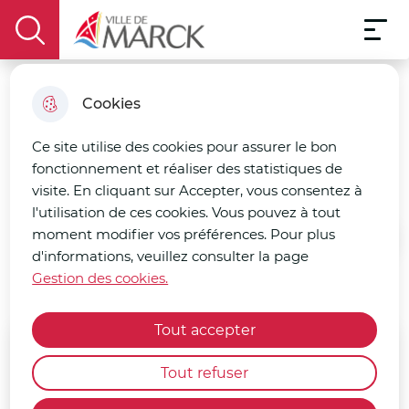
Menu pri
Aller
Aller au
Consulter
Aller à la
Menu
au
Ville de Marck
contenu
le plan
display the search field
recherche
menu
principal
du site
Cookies
Adomia
Ce site utilise des cookies pour assurer le bon
fonctionnement et réaliser des statistiques de
Menuiserie
visite. En cliquant sur Accepter, vous consentez à
l'utilisation de ces cookies. Vous pouvez à tout
moment modifier vos préférences. Pour plus
Accueil
d'informations, veuillez consulter la page
Gestion des cookies.
Tout accepter
Emplacement
Tout refuser