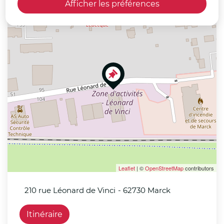
Afficher les préférences
+
−
Leaflet
| ©
OpenStreetMap
contributors
210 rue Léonard de Vinci
- 62730 Marck
Itinéraire