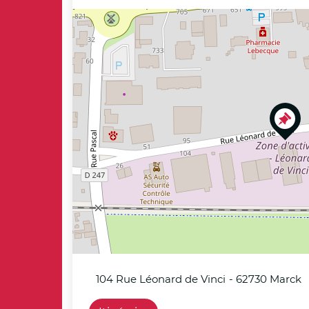
A
+
r
−
i
a
n
e
104 Rue Léonard de Vinci
- 62730 Marck