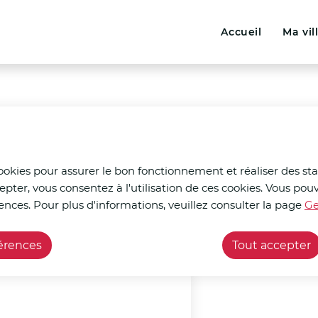
Menu principal
N
ontenu principal
Consulter le plan du site
Accueil
Ma vil
a
v
i
g
a
t
cookies pour assurer le bon fonctionnement et réaliser des stat
epter, vous consentez à l'utilisation de ces cookies. Vous p
çants
Artère Flexible
i
ences. Pour plus d'informations, veuillez consulter la page
Ge
o
férences
Tout accepter
n
p
r