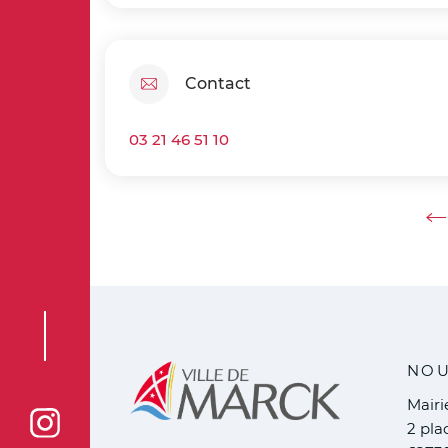
Contact
03 21 46 51 10
Ret
NOU
Mair
2 pla
Voir la page Instagram de la ville de Marck