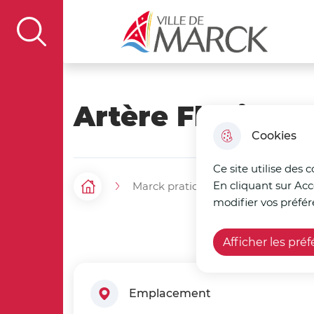
Aller au menu
Aller à la recherche
Aller au c
Ville de Marck
display the search field
Artère Flexible
Cookies
Ce site utilise des 
En cliquant sur Acc
Marck pratique
Mes commer
F
Accueil
modifier vos préfér
i
Afficher les pré
l
d
Emplacement
'