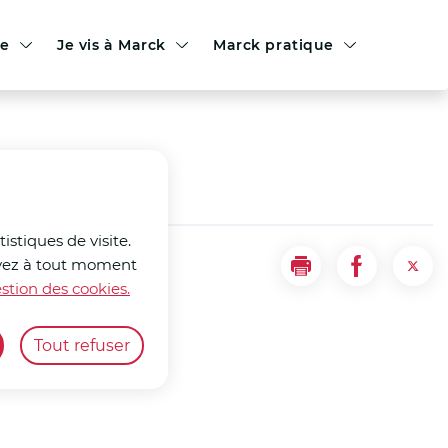
le
Je vis à Marck
Marck pratique
istiques de visite.
ouvez à tout moment
Imprimer
Partager la
Part
stion des cookies.
Tout refuser