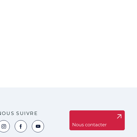
NOUS SUIVRE
Nous contacter
oir la page Instagram de la ville de Marck
Voir la page Facebook de la ville de Marck
Voir le compte YouTube de la ville de Marck