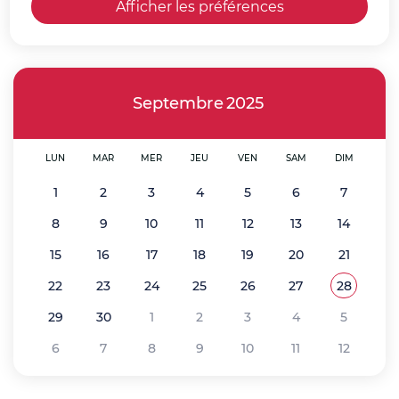
septembre
Afficher les préférences
Septembre
2025
LUN
MAR
MER
JEU
VEN
SAM
DIM
1
2
3
4
5
6
7
8
9
10
11
12
13
14
15
16
17
18
19
20
21
22
23
24
25
26
27
28
Voir tou
Septemb
29
30
1
2
3
4
5
6
7
8
9
10
11
12