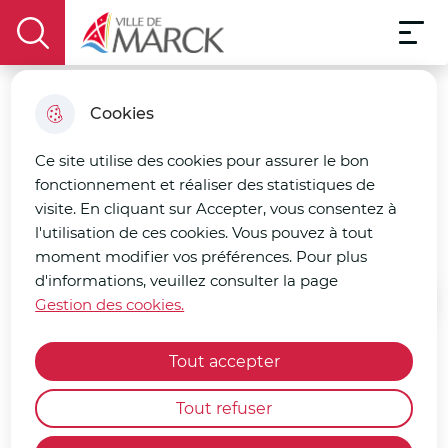
Menu pri
Aller
Aller au
Consulter
Aller à la
Menu
au
Ville de Marck
contenu
le plan
display the search field
recherche
menu
principal
du site
Cookies
Cérémonie du 28
septembre
Ce site utilise des cookies pour assurer le bon
fonctionnement et réaliser des statistiques de
visite. En cliquant sur Accepter, vous consentez à
Cérémonie
l'utilisation de ces cookies. Vous pouvez à tout
moment modifier vos préférences. Pour plus
d'informations, veuillez consulter la page
Gestion des cookies.
Accueil
Tout accepter
Commémoration du
Tout refuser
bombardement de la rue 28