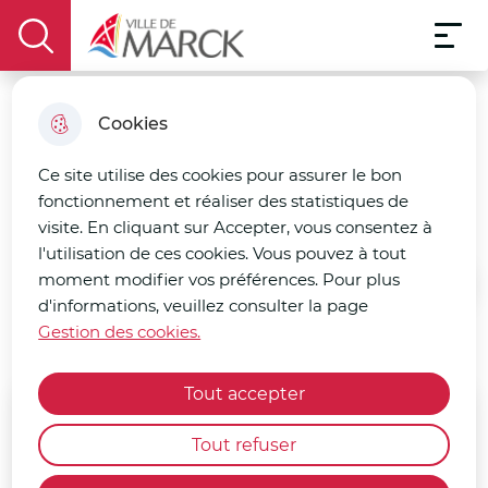
Menu pri
Aller
Aller au
Consulter
Aller à la
Menu
au
Ville de Marck
contenu
le plan
display the search field
recherche
menu
principal
du site
Cookies
Crée ton style
Ce site utilise des cookies pour assurer le bon
fonctionnement et réaliser des statistiques de
Coiffeur
visite. En cliquant sur Accepter, vous consentez à
l'utilisation de ces cookies. Vous pouvez à tout
moment modifier vos préférences. Pour plus
Accueil
d'informations, veuillez consulter la page
Gestion des cookies.
Tout accepter
Emplacement
Tout refuser