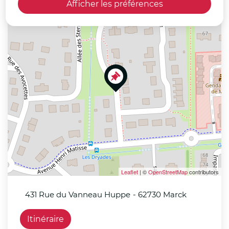
Afficher les préférences
+
−
Leaflet
| ©
OpenStreetMap
contributors
431 Rue du Vanneau Huppe
- 62730 Marck
Itinéraire