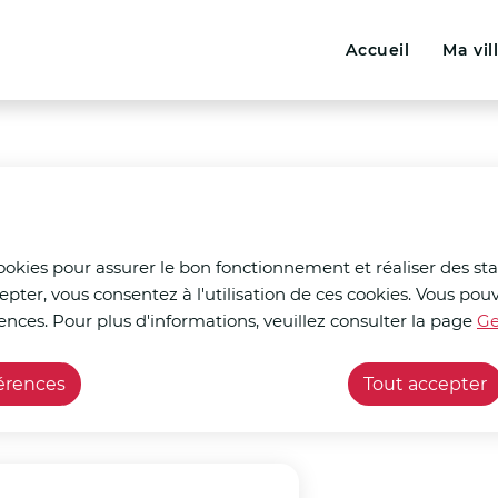
Menu principal
N
ontenu principal
Consulter le plan du site
Accueil
Ma vil
a
v
i
g
a
t
cookies pour assurer le bon fonctionnement et réaliser des stat
epter, vous consentez à l'utilisation de ces cookies. Vous p
i
ences. Pour plus d'informations, veuillez consulter la page
Ge
çants
Decor' et moi
o
férences
Tout accepter
n
p
r