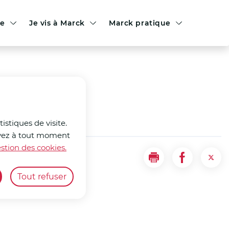
le
Je vis à Marck
Marck pratique
istiques de visite.
ouvez à tout moment
stion des cookies.
Imprimer
Partager la
Part
Tout refuser