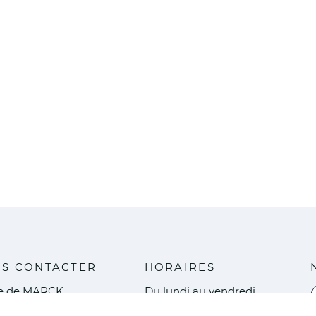
S CONTACTER
HORAIRES
ie de MARCK
Du lundi au vendredi
V
ce de l'Europe
8h30 - 12h / 13h30 - 17h