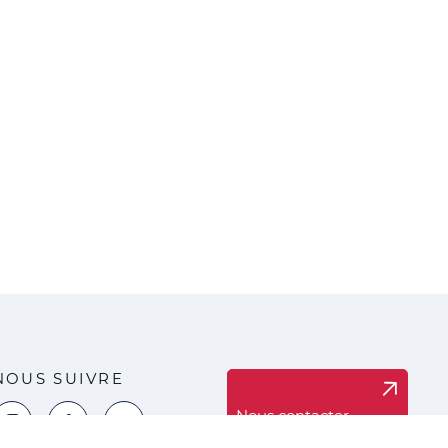
NOUS SUIVRE
Nous contacter
oir la page Instagram de la ville de Marck
Voir la page Facebook de la ville de Marck
Voir le compte YouTube de la ville de Marck