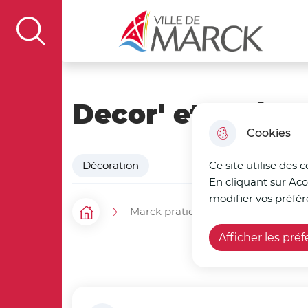
Aller au menu
Aller à la recherche
Aller au c
Ville de Marck
display the search field
Decor' et moi
Cookies
Décoration
Ce site utilise des 
En cliquant sur Acc
modifier vos préfér
Marck pratique
Mes commer
F
Accueil
Afficher les pré
i
l
d