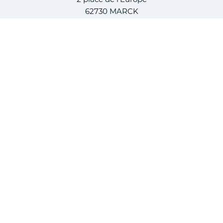
62730 MARCK
Tél :
03 21 46 22 00
HORAIRES
Du lundi au vendredi
8h30 - 12h / 13h30 - 17h
NOUS SUIVRE
Voir la page Instagram de la ville de Marc
Voir la page Facebook de la ville 
Voir le compte YouTube de 
Nous contacter
Nous contacter
Mentions légales
Modalités relatives aux cookies