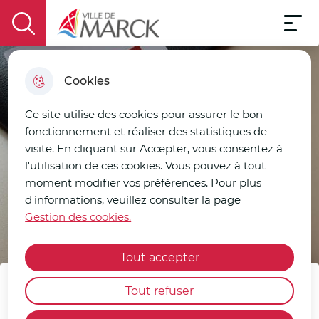
Menu pri
Aller
Aller au
Consulter
Aller à la
Menu
au
Ville de Marck
contenu
le plan
display the search field
recherche
menu
principal
du site
Cookies
Ce site utilise des cookies pour assurer le bon
fonctionnement et réaliser des statistiques de
visite. En cliquant sur Accepter, vous consentez à
l'utilisation de ces cookies. Vous pouvez à tout
moment modifier vos préférences. Pour plus
d'informations, veuillez consulter la page
Gestion des cookies.
Tout accepter
Tout refuser
Demander un livret de