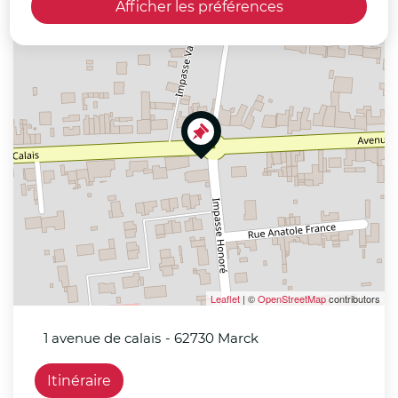
Afficher les préférences
+
−
Leaflet
| ©
OpenStreetMap
contributors
1 avenue de calais
- 62730 Marck
Itinéraire