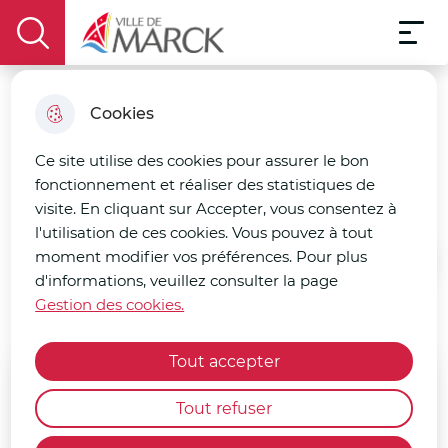
Menu pri
Aller
Aller au
Consulter
Aller à la
Menu
au
Ville de Marck
contenu
le plan
display the search field
recherche
menu
principal
du site
Cookies
Doudou et tétine bleue
Ce site utilise des cookies pour assurer le bon
fonctionnement et réaliser des statistiques de
Crèche
visite. En cliquant sur Accepter, vous consentez à
l'utilisation de ces cookies. Vous pouvez à tout
moment modifier vos préférences. Pour plus
Accueil
d'informations, veuillez consulter la page
Gestion des cookies.
Tout accepter
Emplacement
Tout refuser