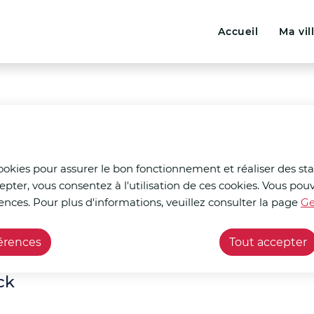
Menu principal
N
ontenu principal
Consulter le plan du site
Accueil
Ma vil
a
v
i
g
a
t
cookies pour assurer le bon fonctionnement et réaliser des stat
epter, vous consentez à l'utilisation de ces cookies. Vous p
i
ences. Pour plus d'informations, veuillez consulter la page
Ge
çants
Dreams frites
o
férences
Tout accepter
n
p
ck
r