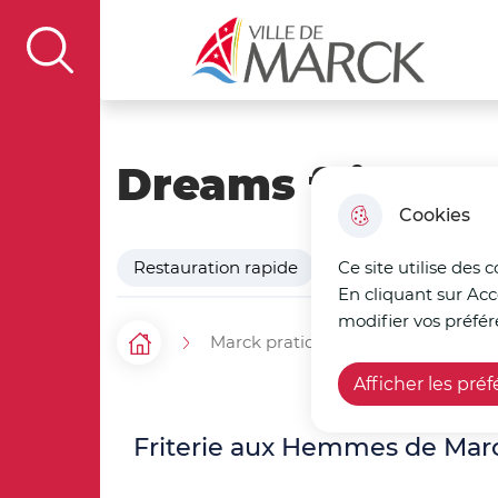
Aller au menu
Aller à la recherche
Aller au c
Ville de Marck
display the search field
Dreams frites
Cookies
Restauration rapide
Ce site utilise des 
En cliquant sur Acc
modifier vos préfér
Marck pratique
Mes commer
F
Accueil
Afficher les pré
i
l
Friterie aux Hemmes de Mar
d