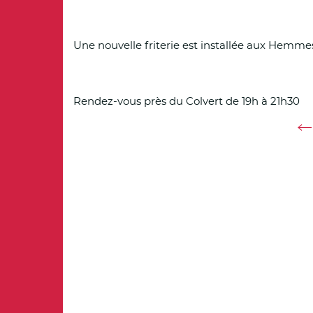
'
A
Une nouvelle friterie est installée aux Hemme
r
i
Rendez-vous près du Colvert de 19h à 21h30
a
Ret
n
e