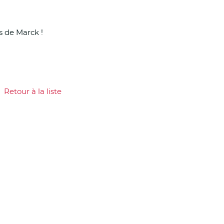
i
n
s de Marck !
c
i
p
Retour à la liste
our à la liste
a
l
e