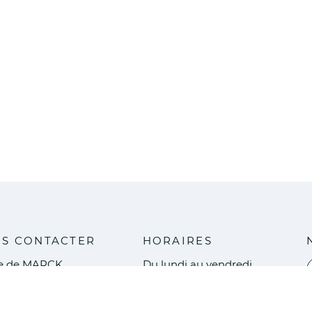
S CONTACTER
HORAIRES
ie de MARCK
Du lundi au vendredi
V
ce de l'Europe
8h30 - 12h / 13h30 - 17h
0 MARCK