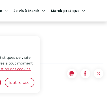
le
Je vis à Marck
Marck pratique
istiques de visite.
ouvez à tout moment
stion des cookies.
Imprimer
Partager la
Part
Tout refuser