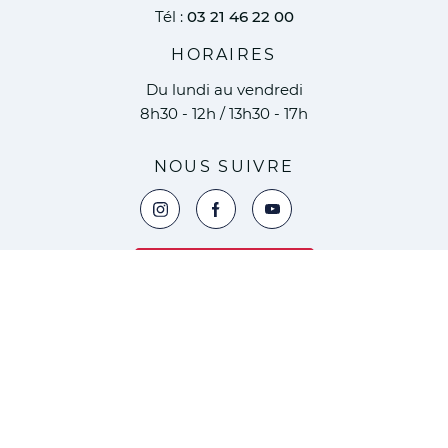
Tél :
03 21 46 22 00
HORAIRES
Du lundi au vendredi
8h30 - 12h / 13h30 - 17h
NOUS SUIVRE
Voir la page Instagram de la ville de Marc
Voir la page Facebook de la ville 
Voir le compte YouTube de 
Nous contacter
Nous contacter
Mentions légales
Modalités relatives aux cookies
Politique de confidentialité
Plan du site