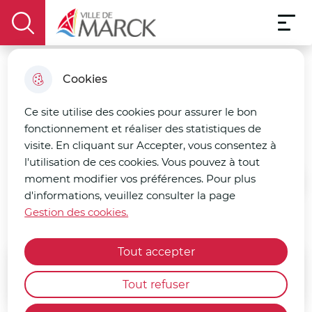
Menu pri
Aller
Aller au
Consulter
Aller à la
Menu
au
Ville de Marck
contenu
le plan
display the search field
recherche
menu
principal
du site
Cookies
Elora by Marie-Hélène
Ce site utilise des cookies pour assurer le bon
fonctionnement et réaliser des statistiques de
Vêtement
visite. En cliquant sur Accepter, vous consentez à
l'utilisation de ces cookies. Vous pouvez à tout
moment modifier vos préférences. Pour plus
Accueil
d'informations, veuillez consulter la page
Gestion des cookies.
Tout accepter
Accéder au site internet
Tout refuser