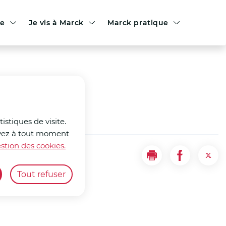
le
Je vis à Marck
Marck pratique
istiques de visite.
ouvez à tout moment
stion des cookies.
Imprimer
Partager la
Part
Tout refuser