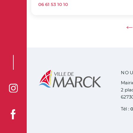
06 61 53 10 10
Ret
NOU
Mair
2 pla
Voir la page Instagram de la ville de Marck
6273
Tél :
0
Voir la page Facebook de la ville de Marck