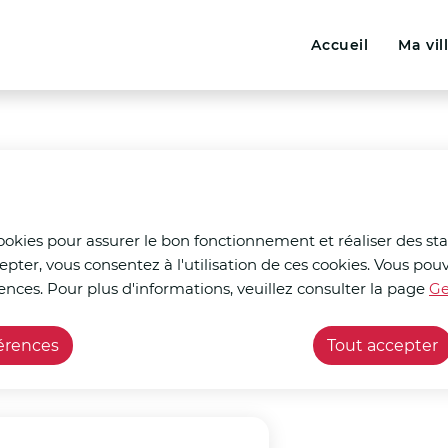
Menu principal
N
ontenu principal
Consulter le plan du site
Accueil
Ma vil
a
v
i
nt
g
a
t
cookies pour assurer le bon fonctionnement et réaliser des stat
epter, vous consentez à l'utilisation de ces cookies. Vous p
i
ences. Pour plus d'informations, veuillez consulter la page
Ge
çants
Fasquel batiment
o
férences
Tout accepter
n
p
r