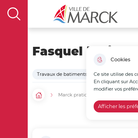
Aller au menu
Aller à la recherche
Aller au c
Ville de Marck
display the search field
Fasquel batime
Cookies
Travaux de batiments
Ce site utilise des 
En cliquant sur Acc
modifier vos préfér
Marck pratique
Mes commer
F
Accueil
Afficher les pré
i
l
d