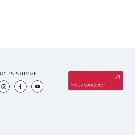
NOUS SUIVRE
Nous contacter
oir la page Instagram de la ville de Marck
Voir la page Facebook de la ville de Marck
Voir le compte YouTube de la ville de Marck