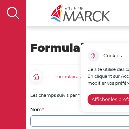
Aller au menu
Aller à la recherche
Aller au c
Ville de Marck
display the search field
Formulaire budge
Cookies
Ce site utilise des 
En cliquant sur Acc
Formulaire budget participatif
F
Accueil
modifier vos préfér
i
Les champs suivis par * sont obligatoires
Afficher les pré
l
Nom
d
'