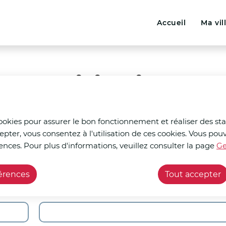
Menu principal
N
ontenu principal
Consulter le plan du site
Accueil
Ma vil
a
v
i
t participatif
g
a
t
cookies pour assurer le bon fonctionnement et réaliser des stat
epter, vous consentez à l'utilisation de ces cookies. Vous p
i
ences. Pour plus d'informations, veuillez consulter la page
Ge
o
férences
Tout accepter
n
Prénom
p
r