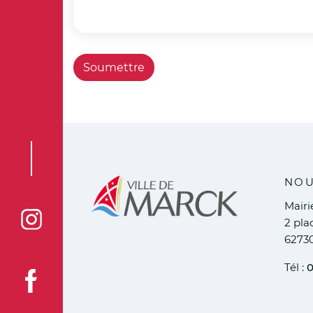
NOU
Mair
2 pla
Voir la page Instagram de la ville de Marck
6273
Tél :
0
Voir la page Facebook de la ville de Marck