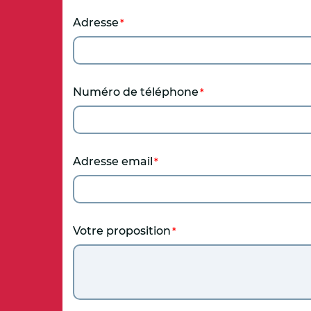
A
Adresse
r
i
a
Numéro de téléphone
n
e
Adresse email
Votre proposition