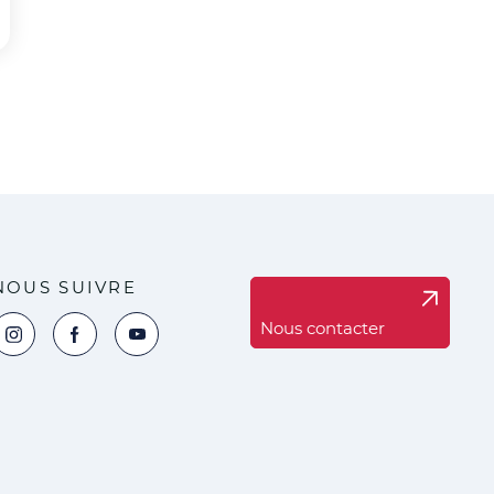
NOUS SUIVRE
Nous contacter
oir la page Instagram de la ville de Marck
Voir la page Facebook de la ville de Marck
Voir le compte YouTube de la ville de Marck