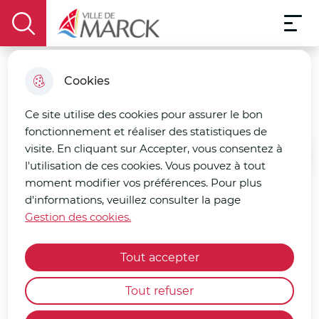
Menu pri
Aller
Aller au
Consulter
Aller à la
Menu
au
Ville de Marck
contenu
le plan
display the search field
recherche
menu
principal
du site
Cookies
La 1re adjointe
Ce site utilise des cookies pour assurer le bon
fonctionnement et réaliser des statistiques de
visite. En cliquant sur Accepter, vous consentez à
Accueil
l'utilisation de ces cookies. Vous pouvez à tout
moment modifier vos préférences. Pour plus
d'informations, veuillez consulter la page
En collaboration avec l'ensemble de son équipe
municipale, Corinne Noël, maire de Marck
Gestion des cookies.
entre 2017 et mars 2026, travaille au quotidien
pour le développement de Marck, son
dynamisme tout en assurant une gestion saine
Tout accepter
de la commune. Également vice-présidente de
l'agglomération Grand Calais Terres et Mers,
Corinne Noël va régulièrement à la rencontre
Tout refuser
de ses administrés pour échanger, partager et
répondre à leurs besoins tout en gardant en
tête l’intérêt général.