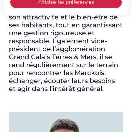
Noël, œuvre au quotidien pour le
Afficher les préférences
développement de la commune,
son attractivité et le bien-être de
ses habitants, tout en garantissant
une gestion rigoureuse et
responsable. Également vice-
président de l’agglomération
Grand Calais Terres & Mers, il se
rend régulièrement sur le terrain
pour rencontrer les Marckois,
échanger, écouter leurs besoins
et agir dans l’intérêt général.