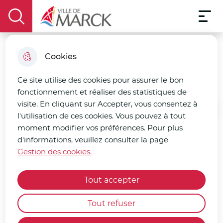
Menu pri
Aller
Aller au
Consulter
Aller à la
Menu
au
Ville de Marck
contenu
le plan
display the search field
recherche
menu
principal
du site
Cookies
Le Maire
Ce site utilise des cookies pour assurer le bon
fonctionnement et réaliser des statistiques de
visite. En cliquant sur Accepter, vous consentez à
Accueil
l'utilisation de ces cookies. Vous pouvez à tout
moment modifier vos préférences. Pour plus
d'informations, veuillez consulter la page
Gestion des cookies.
En collaboration avec l’ensemble
de son équipe municipale, Pierre-
Tout accepter
Henri Dumont, maire de Marck
depuis 2014 et réélu en mars
Tout refuser
2026, en binôme avec Corinne