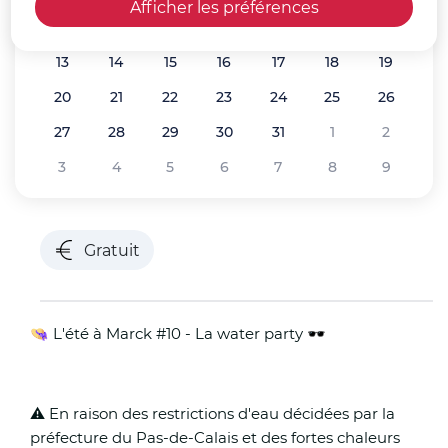
Afficher les préférences
6
7
8
9
10
11
12
Voir tous les événements de
Juillet 2026
13
14
15
16
17
18
19
20
21
22
23
24
25
26
27
28
29
30
31
1
2
3
4
5
6
7
8
9
Gratuit
👒 L'été à Marck #10 - La water party 🕶
⚠️ En raison des restrictions d'eau décidées par la
préfecture du Pas-de-Calais et des fortes chaleurs