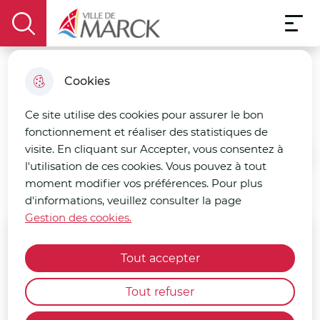
Menu pri
Aller
Aller au
Consulter
Aller à la
Menu
au
Ville de Marck
contenu
le plan
display the search field
recherche
menu
principal
du site
Cookies
Water Party
Ce site utilise des cookies pour assurer le bon
fonctionnement et réaliser des statistiques de
visite. En cliquant sur Accepter, vous consentez à
Accueil
l'utilisation de ces cookies. Vous pouvez à tout
moment modifier vos préférences. Pour plus
d'informations, veuillez consulter la page
Gestion des cookies.
Juillet
2026
Tout accepter
LUN
MAR
MER
JEU
VEN
SAM
DIM
Tout refuser
29
30
1
2
3
4
5