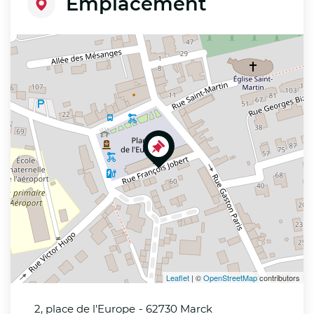
Emplacement
+
−
Leaflet
| ©
OpenStreetMap
contributors
2, place de l'Europe
- 62730 Marck